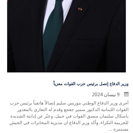
وزير الدفاع إتصل برئيس حزب القوات معزياً
9 نيسان 2024
أجرى وزير الدفاع الوطني موريس سليم إتصالاً هاتفياً برئيس حزب
القوات اللبنانية الدكتور سمير جعجع وقدم له التعازي بالمغدور
باسكال سليمان منسق القوات في جبيل، وعبّر عن إدانته الشديدة
للجريمة النكراء. وأكد وزير الدفاع ان مديرية المخابرات في الجيش
مستمرة ...