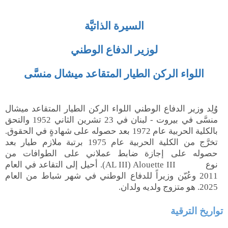
السيرة الذاتيَّة
لوزير الدفاع الوطني
اللواء
الركن
الطيار
المتقاعد
ميشال منسَّى
وُلِد وزير الدفاع الوطني اللواء الركن الطيار المتقاعد ميشال
منسَّى في بيروت - لبنان
في
23 تشرين الثاني
1952 والتحق
بالكلية الحربية عام 1972 بعد حصوله على شهادةٍ في الحقوق.
تخرَّج
من
الكلية الحربية عام 1975 برتبة ملازم طيار بعد
حصوله على إجازة ضابط عملاني على الطوافات من
. أحيل إلى التقاعد في العام
(AL III)
Alouette III
نوع
2011 وعُيّن وزيراً للدفاع الوطني في شهر شباط من العام
2025. هو متزوج ولديه ولدان.
تواريخ الترقية