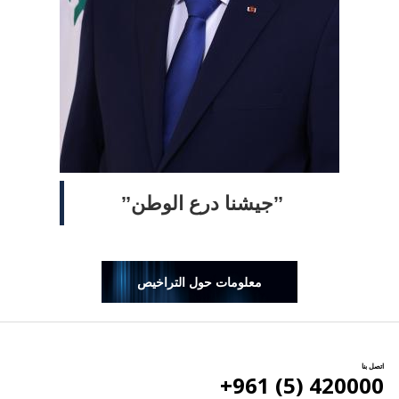
ˮجيشنا درع الوطنˮ
معلومات حول التراخيص
اتصل بنا
420000 (5) 961+