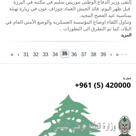
إلتقى وزير الدفاع الوطني موريس سليم في مكتبه في اليرزة
قبل ظهر اليوم، قائد الجيش العماد جوزاف عون في زيارة تهنئة
بمناسبة عيد الفصح المجيد.
وتناول اللقاء اوضاع المؤسسة العسكرية والوضع الأمني العام في
البلاد، كما تم التطرق الى التطورات ...
المزيد
…
…
Current
35
«
‹
Last
39
الصفحة
38
الصفحة
37
الصفحة
36
الصفحة
الصفحة
34
33
الصفحة
32
الصفحة
31
الصفحة
›
الصفحة
»
First
Previous
Pagination
page
page
التالية
page
page
اتصل بنا
420000 (5) 961+