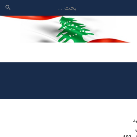
بحث
رية