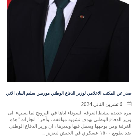
صدر عن المكتب الاعلامي لوزير الدفاع الوطني موريس سليم البيان الاتي
6 تشرين الثاني 2024
مرة جديدة تنشط الغرفة السوداء اياها في الترويج لما يسيء الى
وزير الدفاع الوطني بهدف تشويه مواقفه ، وآخر " انجازات" هذه
الغرفة ومن يوجهها ويعمل فيها ويديرها ، ان وزير الدفاع الوطني
ضد تطويع ١٥٠٠ عسكري في الجيش لتعزيز ...