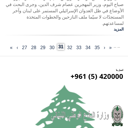
صباح اليوم، وزير المهجرين عصام شرف الدين، وجرى البحث في
الأوضاع في ظل العدوان الإسرائيلي المستمر على لبنان وآخر
المستجدّات لا سيّما ملف النازحين والخطوات المتخذة
لمساعدتهم.
المزيد
…
…
Current
31
«
‹
Last
35
الصفحة
34
الصفحة
33
الصفحة
32
الصفحة
الصفحة
30
29
الصفحة
28
الصفحة
27
الصفحة
›
الصفحة
»
First
Previous
Pagination
page
page
التالية
page
page
اتصل بنا
420000 (5) 961+