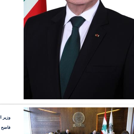
وزير ال
فاضح ل