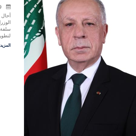
29 تشرين الثاني 2024
أحال 
الوزر
لتطويع ١٥٠٠ جندي لصالح الجيش لمدة ثل
المزيد