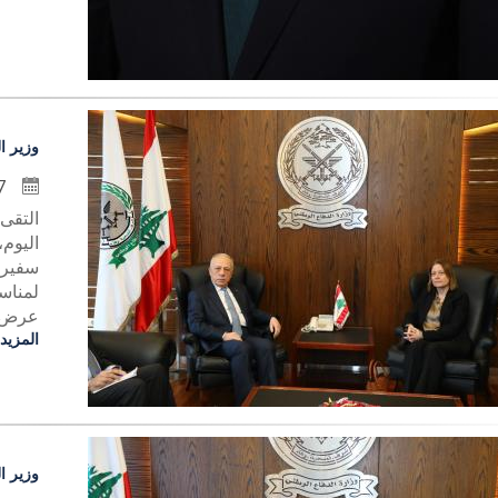
وزير ا
27 تشرين الثاني 2024
التقى
اليوم
سفيرة
لمناسب
عرض لل
المزيد
وزير ال