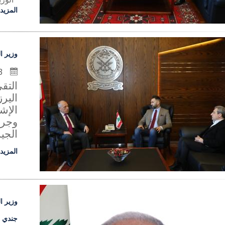
المزيد
وزير ال
3 كانون الأول 2024
التق
الير
الإشت
وجرى
الجي
المزيد
جندي ل