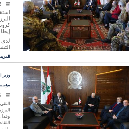
6 كانون الأول 2024
استق
الير
كروس
إيطال
لدى 
التشر
المزيد
وزير ا
مؤسسا
5 كانون الأول 2024
التقى
اليرزة
وفدا 
اللقاء
الوزير