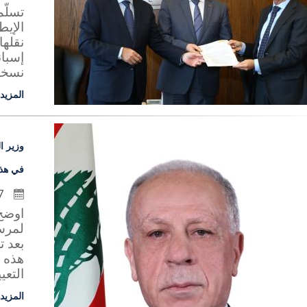
تسلّم
الإيط
نقلها
إسبان
نسخة 
المزيد
وزير ا
في هذه
7 كانون الأول 2024
اوضح
لمرس
بعد ت
هذه ا
التعيي
المزيد