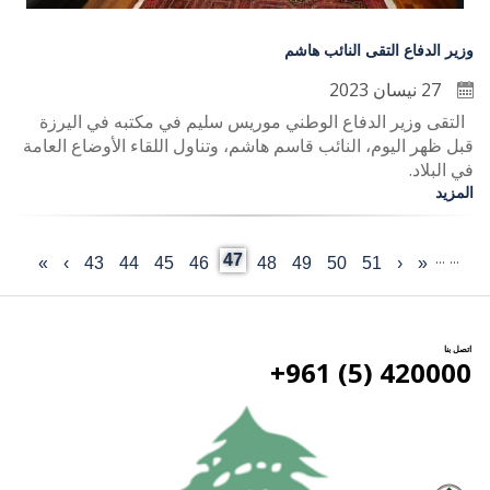
وزير الدفاع التقى النائب هاشم
27 نيسان 2023
التقى وزير الدفاع الوطني موريس سليم في مكتبه في اليرزة
قبل ظهر اليوم، النائب قاسم هاشم، وتناول اللقاء الأوضاع العامة
في البلاد.
المزيد
…
…
Current
47
«
‹
Last
51
الصفحة
50
الصفحة
49
الصفحة
48
الصفحة
الصفحة
46
45
الصفحة
44
الصفحة
43
الصفحة
›
الصفحة
»
First
Previous
Pagination
page
page
التالية
page
page
اتصل بنا
420000 (5) 961+