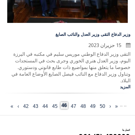
وزير الدفاع التقى وزير العدل والنائب الصايغ
15 حزيران 2023
التقى وزير الدفاع الوطني موريس سليم في مكتبه في اليرزة
اليوم، وزير العدل هنري الخوري وجرى بحث في المستجدات
خصوصا ما يتعلق منها بمواضيع ذات طابع قانوني ودستوري.
وتناول وزير الدفاع مع النائب فيصل الصايغ الأوضاع العامة في
البلاد.
المزيد
…
…
Current
46
«
‹
Last
50
الصفحة
49
الصفحة
48
الصفحة
47
الصفحة
الصفحة
45
44
الصفحة
43
الصفحة
42
الصفحة
›
الصفحة
»
First
Previous
Pagination
page
page
التالية
page
page
اتصل بنا