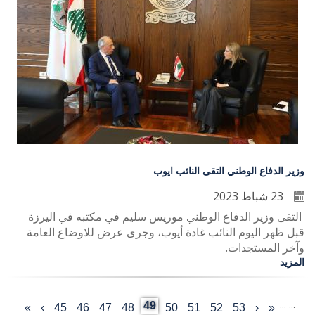
وزير الدفاع الوطني التقى النائب ايوب
23 شباط 2023
التقى وزير الدفاع الوطني موريس سليم في مكتبه في اليرزة
قبل ظهر اليوم النائب غادة أيوب، وجرى عرض للاوضاع العامة
وآخر المستجدات.
المزيد
…
…
Current
49
«
‹
Last
53
الصفحة
52
الصفحة
51
الصفحة
50
الصفحة
الصفحة
48
47
الصفحة
46
الصفحة
45
الصفحة
›
الصفحة
»
First
Previous