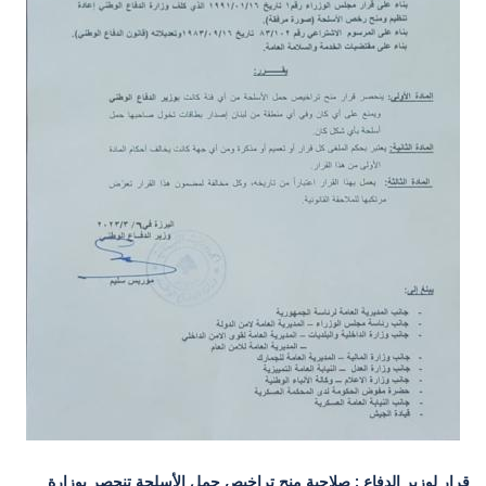
قرار لوزير الدفاع : صلاحية منح تراخيص حمل الأسلحة تنحصر بوزارة