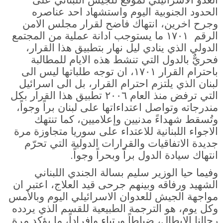
الحدود الجنوبية اليوم واستشهاد احد عناصره
وجرح اخرين، انتهاك فاضح لقرار مجلس الامن
الرقم ١٧٠١ ما يستوجب ادانة عملية من المجتمع
الدولي الذي ينادي ليل نهار بتطبيق هذا القرار،
فحريٌّ بالدول التي تنشط هذه الايام للمطالبة
باحترام القرار ١٧٠١، ان توجه طلباتها ليس الى
لبنان الذي يلتزم احترام القرار، بل الى اسرائيل
التي ترفض منذ العام ٢٠٠٦ تطبيق هذا القرار بكل
مندرجاته وتواصل اعتداءاتها على لبنان براً وجواً،
وتُسقط شهداءً مدنيين وإعلاميين، كما تنتهك
الاجواء اللبنانية للاعتداء على سوريا متجاوزة مرة
جديدة الاتفاقيات والقرارات الدولية التي تحرّم
انتهاك سيادة الدول براً وبحراً وجواً.
وفيما حيا الوزير سليم بسالة الجندي اللبناني
الشهيد ورفاقه وبينهم جرحى قيد العلاج، اعتبر ان
مواجهة الجيش للعدوان الاسرائيلي اليوم وبالأمس
وكل يوم، هو الترجمة الطبيعية للقسم الذي يردده
رجالنا الابطال، ضباطاً ورتباء وافراداً، ما يؤكد مرة