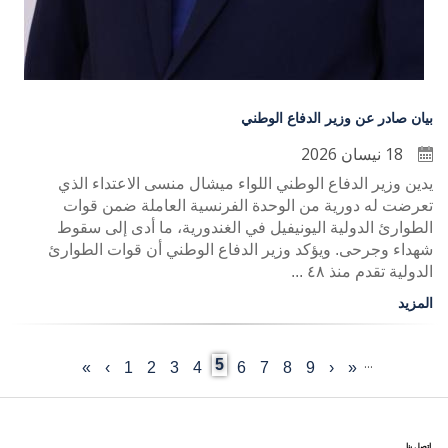
بيان صادر عن وزير الدفاع الوطني
18 نيسان 2026
يدين وزير الدفاع الوطني اللواء ميشال منسى الاعتداء الذي
تعرضت له دورية من الوحدة الفرنسية العاملة ضمن قوات
الطوارئ الدولية اليونيفيل في الغندورية، ما أدى إلى سقوط
شهداء وجرحى. ويؤكد وزير الدفاع الوطني أن قوات الطوارئ
الدولية تقدم منذ ٤٨ ...
المزيد
…
Current
5
«
‹
Last
9
الصفحة
8
الصفحة
7
الصفحة
6
الصفحة
الصفحة
4
3
الصفحة
2
الصفحة
1
الصفحة
›
الصفحة
»
First
Previous
Pagination
page
page
التالية
page
page
اتصل بنا