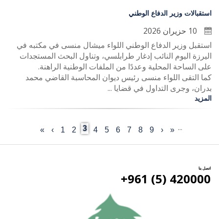
استقبالات وزير الدفاع الوطني
10 حزيران 2026
استقبل وزير الدفاع الوطني اللواء ميشال منسى في مكتبه في
اليرزة اليوم النائب إدغار طرابلسي، وتناول البحث المستجدات
على الساحة المحلية وعددًا من الملفات الوطنية الراهنة.
كما التقى اللواء منسى رئيس ديوان المحاسبة القاضي محمد
بدران، وجرى التداول في قضايا ...
المزيد
…
Current
3
«
‹
Last
9
الصفحة
8
الصفحة
7
الصفحة
6
الصفحة
5
الصفحة
4
الصفحة
الصفحة
2
1
الصفحة
›
الصفحة
»
First
Previous
Pagination
page
page
التالية
page
page
اتصل بنا
420000 (5) 961+