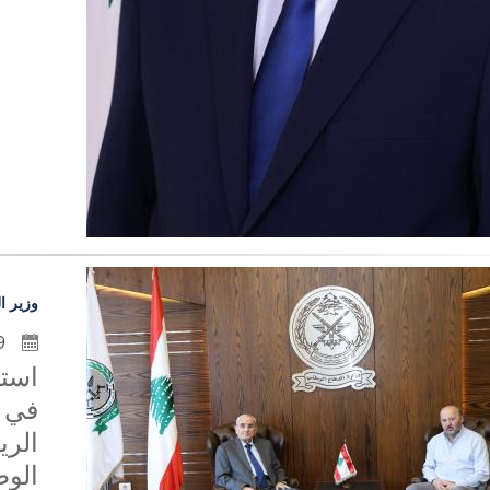
وزير ا
9 تموز 2026
استق
في م
الري
الوط