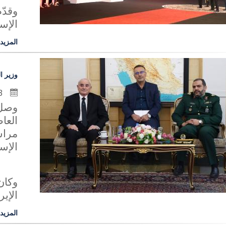
وقدّ
الإسل
المزيد
وزير ا
3 تموز 2026
وصل 
العاص
مراس
الإس
وكان
الإير
المزيد