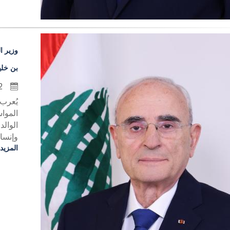
وزير ا
بن خلي
12 تموز 2026
يُعرب
المواس
الوالد
وإنساني
المزيد