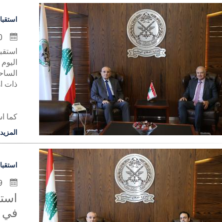
استقبا
30 حزيران 2026
استقب
اليوم
الساح
ذات ا
كما اس
المزيد
استقبا
29 حزيران 2026
استق
في م