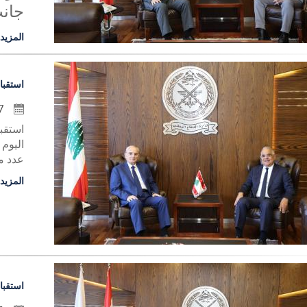
جانب
المزيد
استقبا
7 تموز 2026
استقب
اليوم
عدد من
المزيد
استقبا