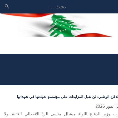
بحث
لدفاع الوطني: لن نقبل المزايدات على مؤسسةٍ شهادتها في شهدائها
ب وزير الدفاع اللواء ميشال منسى الردّ الانفعالي للنائبة بولا