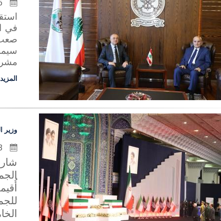
6 تموز 2026
استق
في ا
صعب، 
سيما
مشروع
المزيد
وزير ا
3 تموز 2026
شارك
الجم
أُقي
للجم
الخا