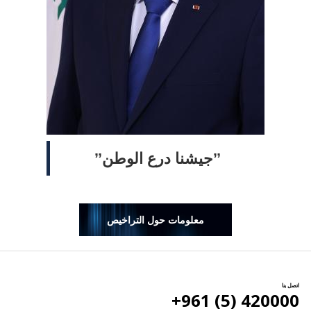
ˮجيشنا درع الوطنˮ
معلومات حول التراخيص
اتصل بنا
420000 (5) 961+