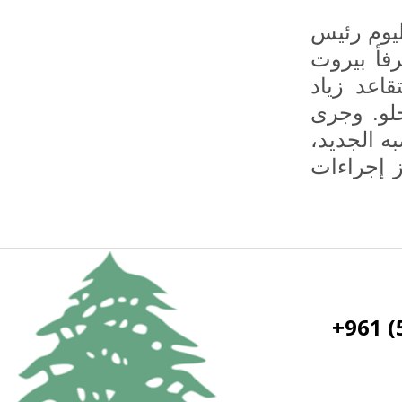
ليوم رئيس
رفأ بيروت
قاعد زياد
حلو. وجرى
ه الجديد،
ز إجراءات