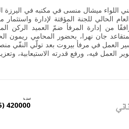
ني اللواء ميشال منسى في مكتبه في اليرزة ا
عام الحالي للجنة المؤقتة لإدارة واستثمار م
افقًا من إدارة المرفأ ضمّ العميد الركن المت
لمتقاعد جان نهرا، بحضور المحامي ريمون ال
ير العمل في مرفأ بيروت بعد تولّي النفّي منصب
 العمل فيه، ورفع قدرته الاستيعابية، وتعزي
اتصل بنا
420000 (5) 961+