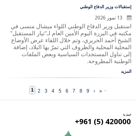
إستقبالات وزير الدفاع الوطني
13 تموز 2026
استقبل وزير الدفاع الوطني اللواء ميشال منسى في
مكتبه في اليرزة اليوم الأمين العام لـ"تيار المستقبل"
الشيخ أحمد الحريري، وتم خلال اللقاء عرض الأوضاع
المحلية المحلية والظروف التي تمرّ بها البلاد، إضافة
إلى تناول المستجدات السياسية وبعض الملفات
الوطنية المطروحة.
المزيد
…
Current
1
«
‹
Last
9
الصفحة
8
الصفحة
7
الصفحة
6
الصفحة
5
الصفحة
4
الصفحة
3
الصفحة
2
الصفحة
الصفحة
Pagination
page
page
التالية
اتصل بنا
420000 (5) 961+