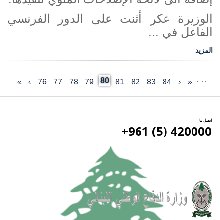
الوزيرة عكر أثنت على الدور الفرنسي
الفاعل في ...
المزيد
…
…
Current
80
«
‹
Last
84
الصفحة
83
الصفحة
82
الصفحة
81
الصفحة
الصفحة
79
78
الصفحة
77
الصفحة
76
الصفحة
›
الصفحة
»
First
Previous
Pagination
page
page
التالية
page
page
اتصل بنا
420000 (5) 961+