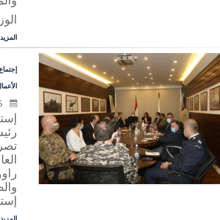
والم
الوز
المزيد
إجتماع
الأعما
5 كانون الثاني 2021
إست
رئي
تصري
الع
راوو
والص
إستر
المزيد