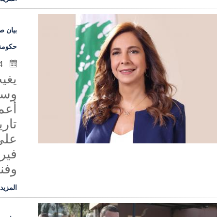
بيان ص
حكومة 
4 كانون الثاني 2021
يغيب
وسيف
أعم
تاري
على
فيرو
وفنا
المزيد