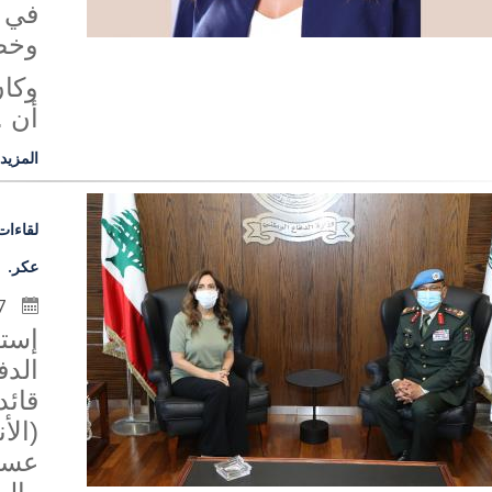
في ص
وخصو
وكان
أن .
المزيد
لقاءات
عكر.
7 كانون الثاني 2021
إست
الدف
قائد
(الأ
عسك