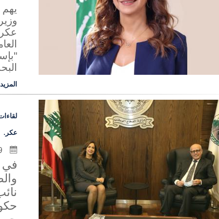
يهم 
وزير
عكر
"بإست
البحر
المزيد
لقاءات
عكر.
19 كانون الثاني 2021
في إ
والط
نائ
حكو