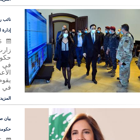
نائب ر
إدارة 
15 كانون الثاني 2021
زارت
حكوم
في ا
الأع
يقوم
في ..
المزيد
بيان ص
حكومة 