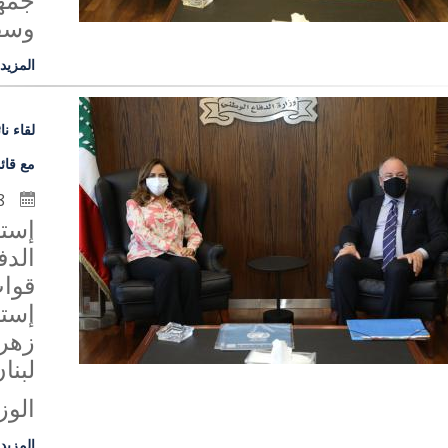
جمهو
وسفي
المزيد
لقاء ن
مع قائ
18 كانون الثاني 2021
إست
الدف
قوات
إست
زهرة
لبنا
الوز
المزيد