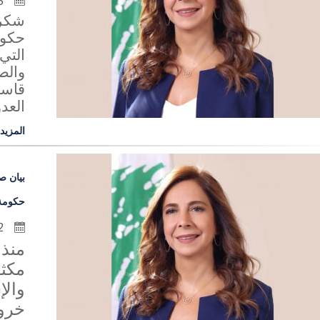
15 كانون الثاني 2021
شكرت
حكوم
التي
والص
قاسم
العدو
المزيد
بيان ص
حكومة 
12 كانون الثاني 2021
منذ 
مكثف
والإ
خروق