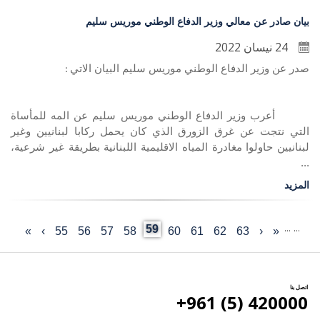
بيان صادر عن معالي وزير الدفاع الوطني موريس سليم
24 نيسان 2022
صدر عن وزير الدفاع الوطني موريس سليم البيان الاتي
:
أعرب وزير الدفاع الوطني موريس سليم عن المه للمأساة
التي نتجت عن غرق الزورق الذي كان يحمل ركابا لبنانيين وغير
لبنانيين حاولوا مغادرة المياه الاقليمية اللبنانية بطريقة غير شرعية،
...
المزيد
…
…
Current
59
«
‹
Last
63
الصفحة
62
الصفحة
61
الصفحة
60
الصفحة
الصفحة
58
57
الصفحة
56
الصفحة
55
الصفحة
›
الصفحة
»
First
Previous
Pagination
page
page
التالية
page
page
اتصل بنا
420000 (5) 961+