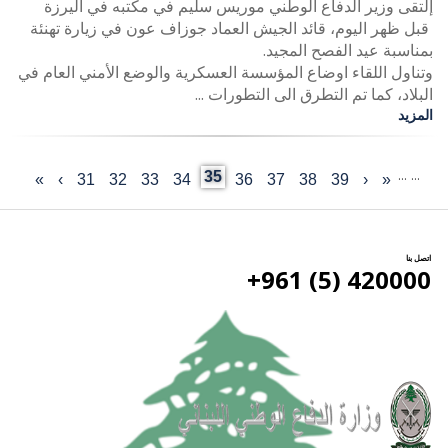
إلتقى وزير الدفاع الوطني موريس سليم في مكتبه في اليرزة
قبل ظهر اليوم، قائد الجيش العماد جوزاف عون في زيارة تهنئة
بمناسبة عيد الفصح المجيد.
وتناول اللقاء اوضاع المؤسسة العسكرية والوضع الأمني العام في
البلاد، كما تم التطرق الى التطورات ...
المزيد
…
…
Current
35
«
‹
Last
39
الصفحة
38
الصفحة
37
الصفحة
36
الصفحة
الصفحة
34
33
الصفحة
32
الصفحة
31
الصفحة
›
الصفحة
»
First
Previous
Pagination
page
page
التالية
page
page
اتصل بنا
420000 (5) 961+