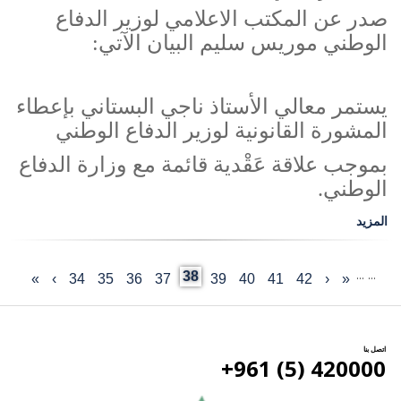
صدر عن المكتب الاعلامي لوزير الدفاع
الوطني موريس سليم البيان الآتي
:
يستمر معالي الأستاذ ناجي البستاني بإعطاء
المشورة القانونية لوزير الدفاع الوطني
بموجب علاقة عَقْدية قائمة مع وزارة الدفاع
الوطني
.
المزيد
…
…
Current
38
«
‹
Last
42
الصفحة
41
الصفحة
40
الصفحة
39
الصفحة
الصفحة
37
36
الصفحة
35
الصفحة
34
الصفحة
›
الصفحة
»
First
Previous
Pagination
page
page
التالية
page
page
اتصل بنا
420000 (5) 961+