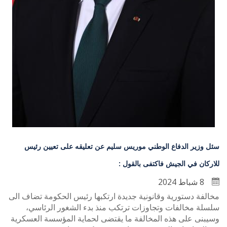
سئل وزير الدفاع الوطني موريس سليم عن تعليقه على تعيين رئيس
للاركان في الجيش فاكتفى بالقول :
8 شباط 2024
مخالفة دستورية وقانونية جديدة ارتكبها رئيس الحكومة تضاف الى
سلسلة مخالفات وتجاوزات ترتكب منذ بدء الشغور الرئاسي،
وسيبنى على هذه المخالفة ما يقتضى لحماية المؤسسة العسكرية