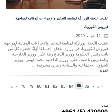
عقدت اللجنة الوزاريَّة لمتابعة التدابير والإجراءات الوقائية لمواجهة
فيروس الكورونا،
11 شباط 2020
عقدت اللجنة الوزاريَّة لمتابعة التدابير والإجراءات الوقائية لمواجهة
فيروس الكورونا، في وزارة الدفاع، اجتماعًا أوَّليًّا حضره كلٌّ من
نائب رئيس الحكومة ووزير الدفاع زينة عكر، ووزير الخارجية
والمغتربين ناصيف حتِّي، ووزير الداخلية محمد فهمي، ووزير
الشؤون الاجتماعية والسياحة رمزي مشرفية، ...
المزيد
…
Current
85
«
‹
Last
86
الصفحة
الصفحة
84
83
الصفحة
82
الصفحة
81
الصفحة
80
الصفحة
79
الصفحة
78
الصفحة
›
الصفحة
»
First
Previous
Pagination
page
page
التالية
page
page
اتصل بنا
420000 (5) 961+