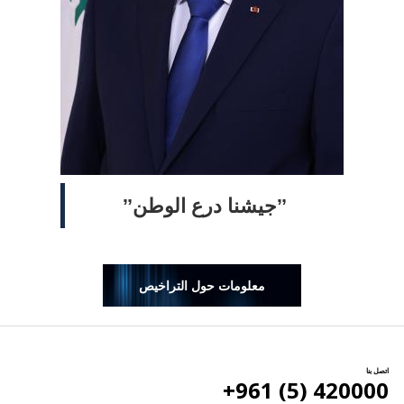
ˮجيشنا درع الوطنˮ
معلومات حول التراخيص
اتصل بنا
420000 (5) 961+