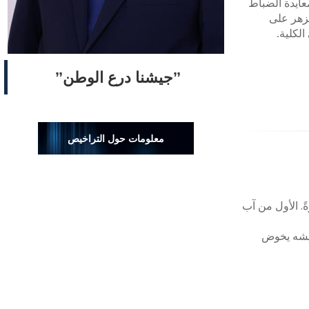
عايدة الضباط
لزهر على
لكلية
.
ˮجيشنا درع الوطنˮ
معلومات حول التراخيص
ً. الأول من آب
جيشه يخوض