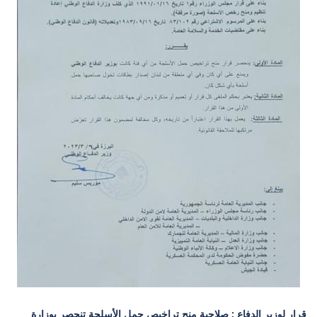
قرار لوزير الدفاع : صلاحية منح تراخيص حمل الأسلحة تنحصر بوزارة