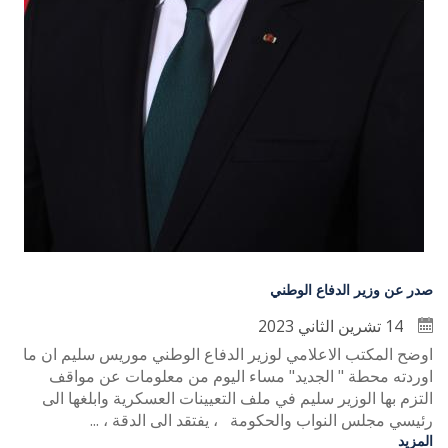
صدر عن وزير الدفاع الوطني
14 تشرين الثاني 2023
اوضح المكتب الاعلامي لوزير الدفاع الوطني موريس سليم ان ما
اوردته محطة " الجديد" مساء اليوم من معلومات عن مواقف
التزم بها الوزير سليم في ملف التعيينات العسكرية وابلغها الى
رئيسي مجلس النواب والحكومة ، يفتقد الى الدقة ، ...
المزيد