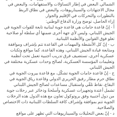
الشمالي. البعض في إطار التساؤلات والاستفهامات، والبعض في
مجال الاجتهادات والسيناريوهات، والبعض في نطاق الربط
بالتطورات والتحركات في الإقليم والجوار.
إزاء الحاصل، توضح وزارة الدفاع الوطني:
أ - إنّ قاعدة حامات هي قاعدة جوية لبنانية تابعة للقوات الجوية في
الجيش اللبناني، وليس لأي جهة أخرى ضمنها أي سلطة أو صلاحية
تعلو فوق القوانين والأنظمة اللبنانية.
ب - إنّ كل الأنشطة والمهمات في القاعدة تتم بإشراف وموافقة
ومتابعة قيادة الجيش اللبناني، وهذه القاعدة، كما مواقع وثكنات
عسكرية أخرى، تستضيف فرق تدريب أجنبية تعمل تحت أنظمة
وتعليمات المؤسسة العسكرية، لصالح وحدات عسكرية مختلفة في
الجيش اللبناني.
ج - إنّ قاعدة حامات الجوية تشكّل، مع قاعدة بيروت الجوية في
نطاق حرم مطار رفيق الحريري الدولي وقاعدة رياق الجوية في
البقاع، نقاط تلقّي واستقبال مساعدات لصالح الجيش اللبناني
تشمل أعتدة وتجهيزات عسكرية وأسلحةً وذخائر عبر رحلات جوية
من دول أجنبية وفق بروتوكول تعاون مع هذه الدول. هذه الرحلات
الجوية تتم بموافقة وإشراف كافة السلطات اللبنانية ذات الاختصاص
والصلاحية.
د - إنّ بعض التحليلات والسيناريوهات التي تظهر على مواقع