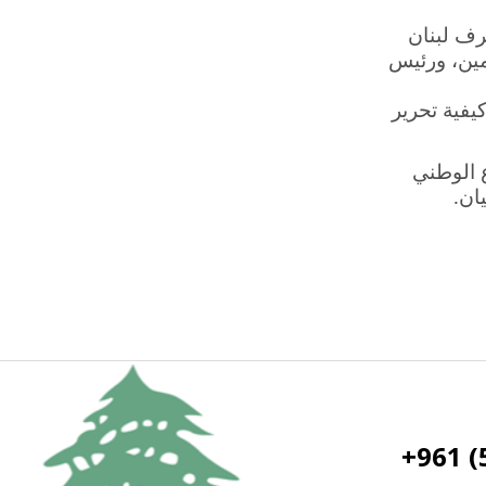
رف لبنان
أمين، ورئيس
يفية تحرير
ع الوطني
يان
.