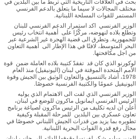
بحث في العلاقات التاريخية التي تربط ما بين البلدين في
مختلف المجالات لا سيما ما يتعلق بالدعم الفرنسي
المستمر للقوات المسلحة اللبنانية.
الوزير الفرنسي اكد استمرار الدعم الفرنسي للبنان
وتطلع بلاده لنهوضه، مركّزًا على أهمية انتخاب رئيس
للجمهورية. وتطرق الى قضية الهجرة غير الشرعية عبر
البحر المتوسط، لافتًا في هذا الإطار الى أهمية التعاون
من اجل مكافحتها.
لوكورنو الذي كان قد تفقدّ كتيبة بلاده العاملة ضمن قوة
الأمم المتحدة الموقتة في لبنان (اليونيفيل) منذ العام
1978، أشاد بالتنسيق والتعاون الوثيق بين الجيش وقوة
اليونيفيل عمومًا والكتيبة الفرنسية خصوصًا.
الوزير الفرنسي الذي لفت الى الاهتمام الذي يوليه
الرئيس الفرنسي ايمانويل ماكرون للوضع في لبنان،
أعلن ان لديه تكليف من الرئيس ماكرون لصياغة برنامج
تعاون عسكري بين البلدين للمرحلة المقبلة وكيفية
تطويره بما يزيد من قدرات الجيش اللبناني خصوصًا في
مجال رفع قدرة القوات البحرية اللبنانية.
الوزير سليم شكر لفرنسا وقوفها الدائم الى جانب لبنان