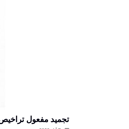
تجميد مفعول تراخيص