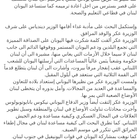
على قصر بسترس من اجل اعادة ترميمه كما ستساعد اليونان
لبنان في قطاعي التعليم والصحة.
وإستكمل البحث على مأدبة غداء أقامها الوزير ديندياس على شرف
الوزيرة عكر والوفد المرافق.
الوزيرة عكر ألقت كلمة شكرت فيها اليونان على الصداقة المميزة
التي تجمع البلدين ودعم اليونان المستمر ووقوفها الدائم الى جانب
لبنان لا سيما خلال الأزمات التي يعاني منها، مشيرة الى أن لبنان
حكومة وشعباً يثمن عالياً المساعدات التي أرسلتها اليونان للشعب
اللبناني عقب إنفجار مرفأ بيروت، وأشارت الى أن لبنان يتطلع قدماً
الى القمة الثلاثية التي ستعقد في أيلول المقبل.
ولمست الوزيرة عكر من نظيرها اليوناني إستعداد بلاده للتعاون
والمساعدة في العديد من المجالات. وأمل بدوره أن يتخطى لبنان
الأوضاع الصعبة التي يمر بها.
الوزيرة عكر إلتقت أيضاً وزير الدفاع اليوناني نيكوس بانايوتوبولوس
وأجرت محادثات تناولت الأوضاع في لبنان والمنطقة وسبل تطوير
العلاقات في المجال العسكري وكيفية مساعدة ودعم الجيش
اللبناني. كما تطرق البحث الى كيفية مساعدة لبنان في مجال إطفاء
الحرائق التي تتكرر في موسم الصيف.
كما نوهت بمشاركة اليونان في قوات اليونيفيل في جنوب لبنان.