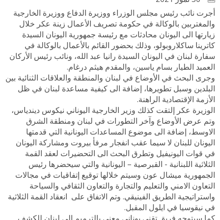
أجرت نائب رئيس مجلس الوزراء ووزيرة الدفاع ووزيرة الخارجية
والمغتربين بالوكالة في حكومة تصريف الأعمال زينة عكر خلال
زيارتها الى اليونان محادثات مع رئيسة جمهورية اليونان السيدة
كاترينا ساكلاروبولو، وذلك بحضور القائم بالأعمال بالوكالة في
سفارة لبنان في اليونان السيدة رانيا عبد الله، ونائب رئيس الأركان
العميد الطيار بسام ياسين، والمقدم هيثم درغام.
وجرى البحث في الأوضاع في لبنان والمنطقة والعلاقات الثنائية بين
البلدين وسبل تطويرها، إضافة الى كيفية مساعدة لبنان في ظل
الأزمة الإقتصادية الراهنة.
الوزيرة عكر إلتقت كذلك وزير الخارجية اليوناني نيكوس ديندياس،
وتم عرض الأوضاع وآخر التطورات في لبنان ومنطقة الشرق
الاوسط، إضافة الى موضوع المساعدات اليونانية التي قدمتها
اليونان للبنان لا سيما عقب انفجار مرفأ بيروت ومشاركة اليونان
في قوات اليونيفيل وتطرق البحث الى التحضيرات لعقد القمة
الثلاثية اللبنانية - القبرصية – اليونانية والتي سيحضرها رئيس
الجمهورية ميشال عون وسيتم خلالها توقيع إتفاقيات في مجالات
التعاون الامني والتعليم والتجارة والتعاون الثقافي والسياحة
واستراتيجية الطريق الفينيقي. وتم الاتفاق على انعقاد القمة الثلاثية
في نيقوسيا في ايلول المقبل.
كما سيتوجه فريق تقني يوناني معني بالترميم الى لبنان للكشف