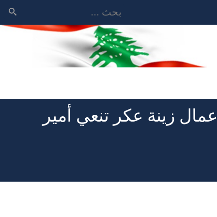
بحث
مال زينة عكر تنعي أمير