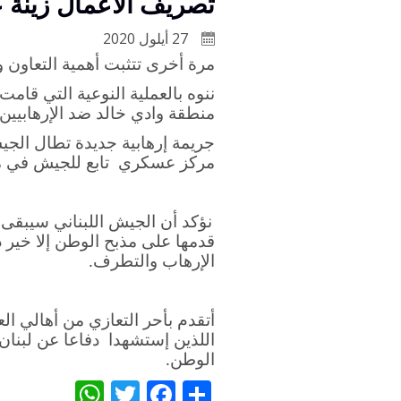
تصريف الاعمال زينة 
27 أيلول 2020
مرة أخرى تتثبت أهمية التعاون وا
ننوه بالعملية النوعية التي قام
منطقة وادي خالد ضد الإرهابيين ا
جريمة إرهابية جديدة تطال الجي
مركز عسكري تابع للجيش في م
نؤكد أن الجيش اللبناني سيبقى 
قدمها على مذبح الوطن إلا خير د
الإرهاب والتطرف
.
أتقدم بأحر التعازي من أهالي ا
اللذين إستشهدا دفاعا عن لبنان
الوطن
.
WhatsApp
Twitter
Facebook
Share