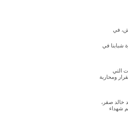
يش، في
 شبابنا في
ت التي
قرار ومحاربة
د خالد صقر،
حم شهداء