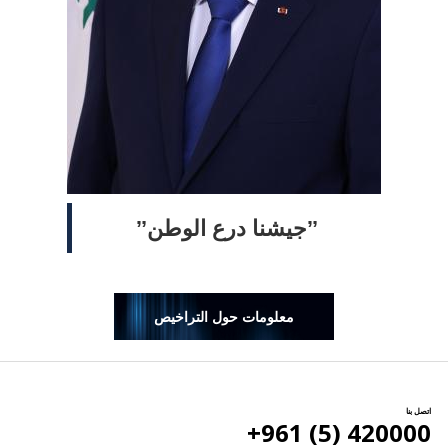
ˮجيشنا درع الوطنˮ
معلومات حول التراخيص
اتصل بنا
420000 (5) 961+