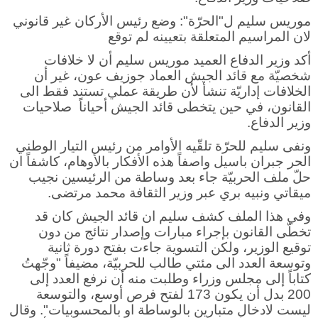
موريس سليم ل"الحرّة": وضع رئيس الأركان غير قانوني
لان المراسيم المتعلقة بتعيينه لم توقع
أكد وزير الدفاع العميد موريس سليم أن لا خلافات
شخصيّة مع قائد الجيش العماد جوزيف عون، غير أن
الخلافات إداريّة تنشأ لأن طريقة عملي تستند فقط الى
القانون، في حين يتخطى قائد الجيش أحياناً صلاحيات
وزير الدفاع.
ونفى سليم للحرّة تلقّيه الأوامر من رئيس التيار الوطني
الحر جبران باسيل واصفاً هذه الأفكار بالأوهام، كاشفاً ان
حلّ ملف الحربيّة جاء بعد وساطة من الرئيسين نجيب
ميقاتي ونبيه بري عبر وزير الثقافة محمد مرتضى.
وفي هذا الملف كشف سليم ان قائد الجيش كان قد
تخطّى القانون بإجراء مبارات وإصدار نتائج من دون
توقيع الوزير، ولكن التسوية جاءت بفتح دورة ثانية
وتوسعة العدد الى مئتي طالب للحربيّة، مضيفاً "وجّهتُ
كتاباً إلى مجلس وزراء وطلبت منه أن نرفع العدد إلى
200 بدل أن يكون 173 لفتح فرص أوسع، والتوسعة
ليست لادخال متبارين بالوساطة او بالمحسوبيات". وقال