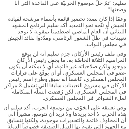
سليم: "تمّ حلّ موضوع الحربيّة على القاعدة التي أنا
وضعتها".
وعمّا إذا كان بصدد تحضير قائمة بأسماء مرشحة لقيادة
الجيش أو نتّجه نحو التمديد أكد سليم لبرنامج المشهد
اللبناني أن العام الماضي اصطدمنا بمقولة لا توجد
تعيينات في ظلّ الشغور الرئاسي، ومدّدوا لقائد الجيش
في مجلس النواب.
وفي ملف رئيس الأركان، جزم سليم أنه لن يوقع
المراسيم الثلاثة الخاصّة به، ما يجعل رئيس الأركان
موجود ولكن صلاحياته غير قائمة، أي لا يمكنه أن يكون
عضو في المجلس العسكري، أو أن يوقّع على قرارات
المجلس العسكري، كاشفاً أنه سبق وطرح اسم رئيس
الأركان في مشروع التعيينات سابقا التي تشمل 3 مراكز
في المجلس العسكري، لكن رُفضت السلّة المتكاملة
لملء الشواغر في المجلس العسكري.
وفي تعليقه على الخوّف من توسعة الحرب، أكد سليم أن
هذه الحرب لا أحد يريدها ولا نريد أن تتوسع، مشيراً الى
أن المخاوف قائمة والتحذيرات موجودة، ولكنها تتسابق
مع الجهود التي تقوم بها الدول الصديقة خصوصاً الدولة