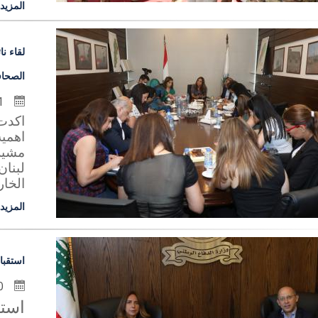
المزيد
لقاء ن
الصحاف
1 تموز 2020
اكدت 
اهمية
مشيرة
لبنان
الخار
المزيد
استقبا
30 حزيران 2020
است