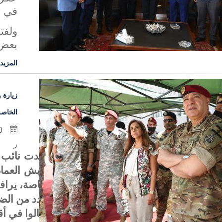
في تد
ولفت
بعض 
المزيد
زيارة 
الخاصة
10 تموز 2020
ر
تفقدت نائب ر
الجيش العما
الخاصة، يراف
وعدد من الض
وجالوا في أق