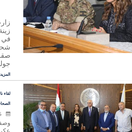
زارت
زينة
في إ
شحاد
صقر
جولة
المزيد
لقاء ن
الصحافة
15 تموز 2020
وصفت
عكر 