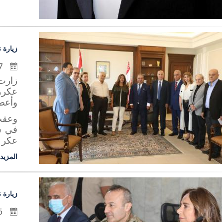
زيارة 
17 تموز 2020
زارت
عكر،
وأعضا
وعقب
في شؤ
عكر .
المزيد
زيارة 
16 تموز 2020