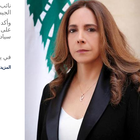
نائب
الجي
وأكد
على ج
سيادت
في يو
المزيد