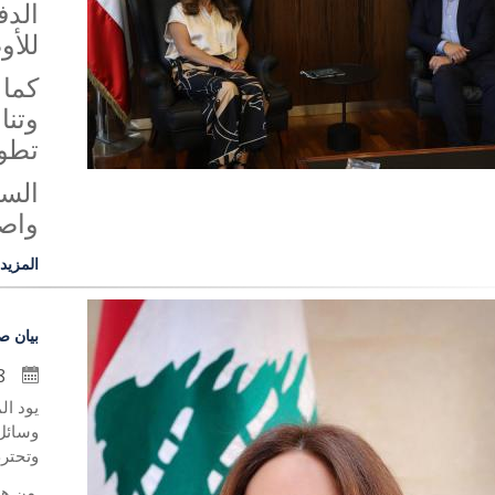
الدف
للأو
كما 
وتنا
تطوي
السف
واصف
المزيد
بيان ص
28 حزيران 2020
يود ال
وسائل 
وتحترم
من هنا