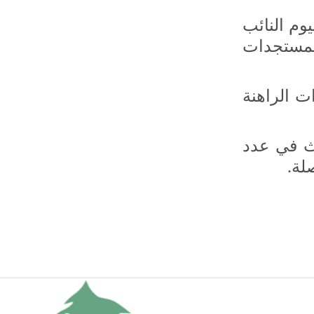
وم النائب
لمستجدات
ت الراهنة
حث في عدد
صلة
.