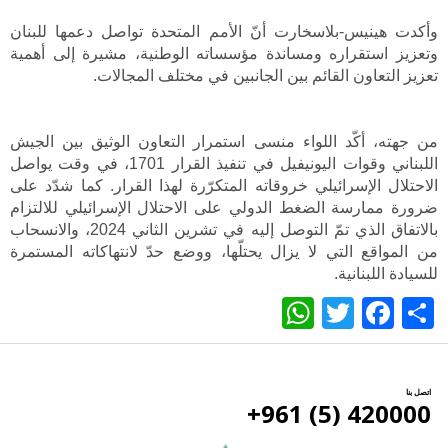
وأكدت هينيس-بلاسخارت أنّ الأمم المتحدة تواصل دعمها للبنان
وتعزيز استقراره ومساندة مؤسساته الوطنية، مشيرة إلى أهمية
تعزيز التعاون القائم بين الجانبين في مختلف المجالات.
من جهته، أكّد اللواء منسى استمرار التعاون الوثيق بين الجيش
اللبناني وقوات اليونيفيل في تنفيذ القرار 1701، في وقت يواصل
الاحتلال الإسرائيلي خروقاته المتكرّرة لهذا القرار. كما شدّد على
ضرورة ممارسة الضغط الدولي على الاحتلال الإسرائيلي للالتزام
بالاتفاق الذي تمّ التوصل إليه في تشرين الثاني 2024، والانسحاب
من المواقع التي لا يزال يحتلّها، ووضع حدّ لانتهاكاته المستمرة
للسيادة اللبنانية.
WhatsApp
Twitter
Facebook
Share
اتصل بنا
420000 (5) 961+