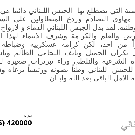
ية التي يضطلع بها الجيش اللبناني دائما هي د
 مهاوي التصادم وردع المتطاولين على السل
نية. لقد بذل الجيش اللبناني الدماء والارواح 
رض والعلم والكرامة وشرف الانتماء لهذا ا
راً من احد، لكن كرامة عسكرييه وضباطه 
ى نكران الجميل وتأنف التحامل الظالم وتأس
 الشرعية والتلطي وراء تبريرات صغيرة ل
لجيش اللبناني وطناً يصونه ورئيساً يرعاه وقا
 الامل الباقي بعد الله ولبنان.
اتصل بنا
420000 (5) 961+