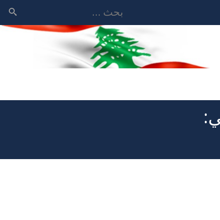
بحث
ي: