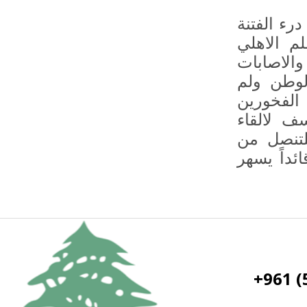
رء الفتنة
م الاهلي
والاصابات
لوطن ولم
الفخورين
ف لالقاء
لتنصل من
ئداً يسهر