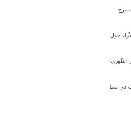
 سيرج
آراء حول
التنّوري،
حث في سبل