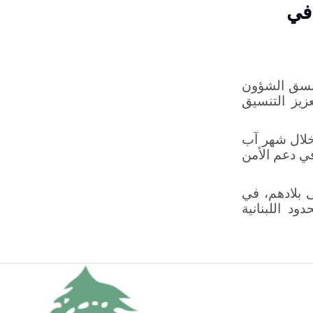
 في
منسق الشؤون
زيز التنسيق
خلال شهر آب
في دعم الأمن
 بلادهم، في
د اللبنانية