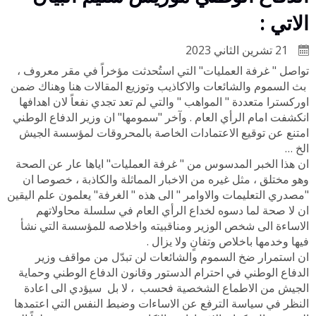
الاتي :
21 تشرين الثاني 2023
تواصل " غرفة العمليات" التي استُحدثت مؤخراً في مقر معروف ،
بث السموم والشائعات والاكاذيب وتوزيع المقالات هنا وهناك ضمن
اوركسترا متعددة " المواهب " والتي لم تعد تجدي نفعاً لان اهدافها
انكشفت امام الرأي العام . وآخر "سمومها" ان وزير الدفاع الوطني
امتنع عن توقيع الاعتمادات الخاصة بالمحروقات لمؤسسة الجيش
الخ …
ان هذا الخبر المدسوس من " غرفة العمليات" اياها عار عن الصحة
وهو مختلق ، مثل غيره من الاخبار المماثلة والكاذبة ، خصوصا ان
"مصدري التعليمات والاوامر " الى هذه " الغرفة" يعلمون علم اليقين
ان لا صحة لما دسوه لخداع الرأي العام في سلسلة محاولاتهم
الاساءة الى شخص الوزير ومناقبيته واخلاصه للمؤسسة التي نشأ
فيها وخدمها باخلاص وتفانٍ ولا يزال .
ان استمرار ضخ السموم والشائعات لن تبدّل من مواقف وزير
الدفاع الوطني في احترام الدستور وقانون الدفاع الوطني وحماية
الجيش من الاطماع الشخصية فحسب ، لا بل سيؤدي الى اعادة
النظر في سياسة الترفع عن الاساءات وضبط النفس التي اعتمدها