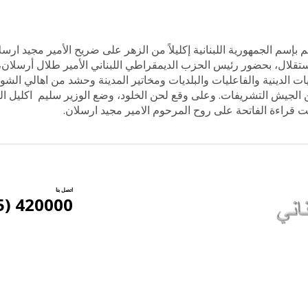
إسم الجمهورية اللبنانية إكليلاً من الزهر على ضريح الأمير مجيد ارس
فات، بمناسبة الذكرى الـ 80 للإستقلال، بحضور رئيس الحزب الديمقراطي اللبناني الأمير طلال أر
لدينية والفاعليات والبلديات ومخاتير المدينة وحشد من اهالي الشوي
الجيش التشريفات. وعلى وقع لحن الخلود، وضع الوزير سليم اكليل ال
 قراءة الفاتحة على روح المرحوم الامير مجيد ارسلان.
اتصل بنا
420000 (5) 961+
ع الوطني اللبناني ©