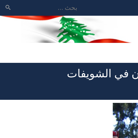
بحث
ان في الشويفات