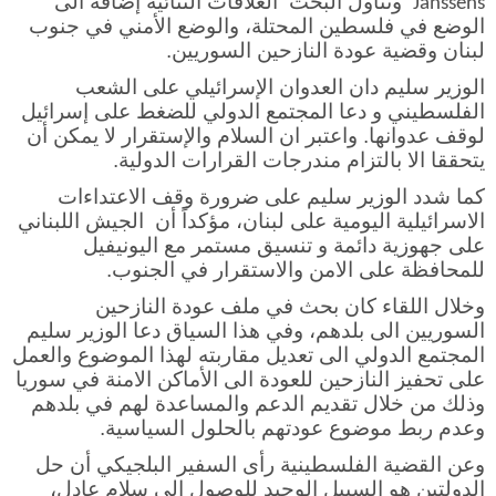
وتناول البحث العلاقات الثنائية إضافة الى
Janssens
الوضع في فلسطين المحتلة، والوضع الأمني في جنوب
لبنان وقضية عودة النازحين السوريين.
الوزير سليم دان العدوان الإسرائيلي على الشعب
الفلسطيني و دعا المجتمع الدولي للضغط على إسرائيل
لوقف عدوانها. واعتبر ان السلام والإستقرار لا يمكن أن
يتحققا الا بالتزام مندرجات القرارات الدولية.
كما شدد الوزير سليم على ضرورة وقف الاعتداءات
الاسرائيلية اليومية على لبنان، مؤكداً أن الجيش اللبناني
على جهوزية دائمة و تنسيق مستمر مع اليونيفيل
للمحافظة على الامن والاستقرار في الجنوب.
وخلال اللقاء كان بحث في ملف عودة النازحين
السوريين الى بلدهم، وفي هذا السياق دعا الوزير سليم
المجتمع الدولي الى تعديل مقاربته لهذا الموضوع والعمل
على تحفيز النازحين للعودة الى الأماكن الامنة في سوريا
وذلك من خلال تقديم الدعم والمساعدة لهم في بلدهم
وعدم ربط موضوع عودتهم بالحلول السياسية.
وعن القضية الفلسطينية رأى السفير البلجيكي أن حل
الدولتين هو السبيل الوحيد للوصول الى سلام عادل،