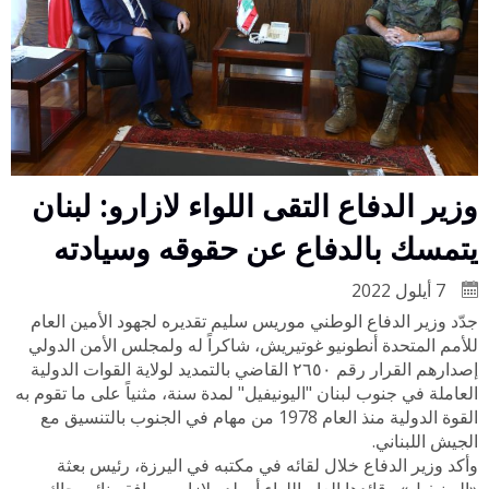
وزير الدفاع التقى اللواء لازارو: لبنان
يتمسك بالدفاع عن حقوقه وسيادته
7 أيلول 2022
جدّد وزير الدفاع الوطني موريس سليم تقديره لجهود الأمين العام
للأمم المتحدة أنطونيو غوتيريش، شاكراً له ولمجلس الأمن الدولي
إصدارهم القرار رقم ٢٦٥٠ القاضي بالتمديد لولاية القوات الدولية
العاملة في جنوب لبنان "اليونيفيل" لمدة سنة، مثنياً على ما تقوم به
القوة الدولية منذ العام 1978 من مهام في الجنوب بالتنسيق مع
الجيش اللبناني.
وأكد وزير الدفاع خلال لقائه في مكتبه في اليرزة، رئيس بعثة
«اليونيفيل» وقائدها العام اللواء أرولدو لازارو، يرافقه نائبه جاك