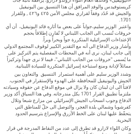
كريستوفيدس والوفد المرافق أن هذا التنسيق بين اليونيفيل
والجيش قد حُدًد وفقاً لقراري مجلس الأمن ٤٢٥ و٤٢٦ , وللقرار
1701.
واعتبر الوزير سليم،جواباً على بعض ما أثاره قائد اليونيفيل، أن أي
خروقات تُنسب الى الجانب اللبناني لا تُقارن إطلاقاً بحجم
الإعتداءات الإسرائيلية المتكررة جواً وبحراً وبراً.
وأشار وزير الدفاع الى أنه مع التقدير الكبير لوقوف المجتمع الدولي
إلى جانب لبنان، نرى أنه في المحطات المفصلية يتم التركيز على
ما يُسمى "خروقات من الجانب اللبناني"، فيما لا نرى جهداً وتركيزاً
مماثلاً لإدانة ومنع استباحة إسرائيل المتكررة للسيادة اللبنانية.
وشدد الوزير سليم على أهمية استمرار التنسيق والتعاون بين
الجيش واليونيفيل للمحافظة على الهدوء والإستقرار في الجنوب.
لافتاً الى ان لبنان كان ولا يزال في موقع الدفاع عن حقوقه وسيادته
ملتزماً تطبيق القرار 1701 بكل مندرجاته. وفي هذا السياق أكد وزير
الدفاع وجوب انسحاب الجيش الإسرائيلي من مزارع شبعا وتلال
كفرشوبا وشمالي بلدة الغجر، والتوصل الى حلّ للمناطق التي
يتحفّظ عليها لبنان على الخط الأزرق والإسراع بترسيم الحدود
البحرية.
وكان اللواء لازارو قد تطرق إلى عدد من النقاط المدرجة في قرار