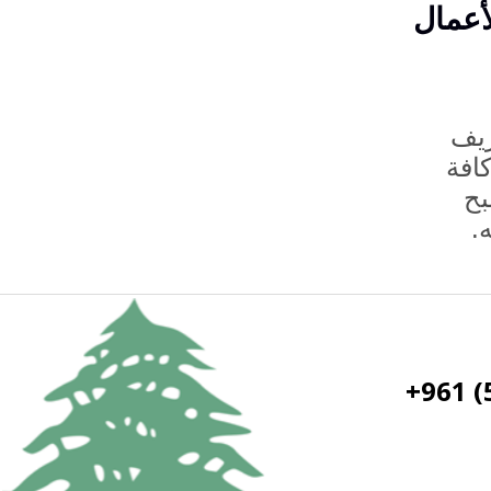
أعمال
ريف
افة
بح
.