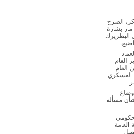
كر، الصرح
مار بشارة
 البطريرك
ضيع.
عماد
 العام
 العام
س العسكري
ر
.
أوضاع
شأن مسألة
لحكومي
العامة
نصل