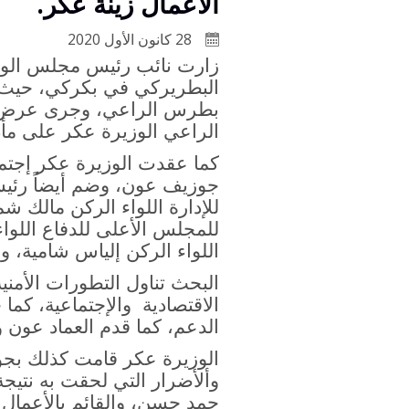
الأعمال زينة عكر.
28 كانون الأول 2020
زارت نائب رئيس مجلس الوزر
البطريركي في بكركي، حيث قد
بطرس الراعي، وجرى عرض للأو
الراعي الوزيرة عكر على مأ
كما عقدت الوزيرة عكر إجتما
جوزيف عون، وضم أيضاً رئيس 
للإدارة اللواء الركن مالك ش
للمجلس الأعلى للدفاع اللو
اللواء الركن إلياس شامية،
البحث تناول التطورات الأمنية
الاقتصادية والإجتماعية، كم
الدعم، كما قدم العماد عون وا
الوزيرة عكر قامت كذلك بجو
وألأضرار التي لحقت به نتيج
حمد حسن، والقائم بالأعمال 