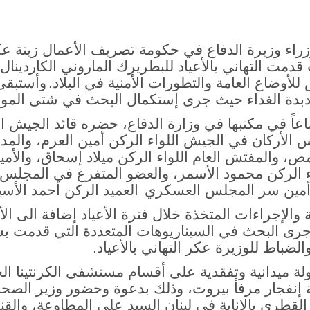
اء وزيرة الدفاع في حكومة تصريف الأعمال زينة ع
مت التهاني بالأعياد للبطريرك الماروني الكاردينال 
ضاع العامة والتطورات الأمنية في البلاد.
وأستبقى
دبدة الغداء حيث جرى إستكمال البحث في شتى الموا
عاً في مكتبها في وزارة الدفاع، حضره قائد الجيش ال
الأركان في الجيش اللواء الركن أمين العرم، والمدير
مص، والمفتش العام اللواء الركن ميلاد إسحاق، والأمين
اء الركن محمود الأسمر، والعضو المتفرغ في المجل
 وأمين سر المجلس العسكري
العميد الركن أحمد الأسي
 والإجراءات المتخذة خلال فترة الأعياد إضافة الى ال
ا جرى البحث في السيناريوهات المتعددة التي قدمت ب
لضباط للوزيرة عكر التهاني بالأعياد.
لة ميدانية وتفقدية على أقسام مستشفى الكرنتينا ا
ة إنفجار مرفأ بيروت، وذلك
بدعوة وحضور وزير الصحة 
القطري بالإنابة في لبنان السيد علي المطاوعة، والق