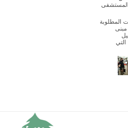
المستشفى
ات المطلوبة
مبنى
يل
التي