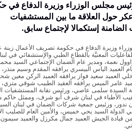
رئيس مجلس الوزراء وزيرة الدفاع في ح
كر حول العلاقة ما بين المستشفيات
الضامنة إستكمالا لإجتماع سابق.
راء وزيرة الدفاع في حكومة تصريف الأعمال زينة 
فاعليات المعنيَّة بالقطاع الطبي والإستشفائي في لبنان، 
 راوول نعمة، ومدير عام الضمان الإجتماعي السيد محم
عام العميد الياس البيسري يرافقه المقدم وسيم منذر،
اخلي العميد سعيد فواز يرافقه العميد الركن معين شح
لعميد عامر الميس يرافقه العقيد الطبيب شوقي متري، و
ة السيدة سلمى عاصي، ورئيس نقابة المستشفيات ا
قيب الأطباء في لبنان شرف أبو شرف، وممثل حاكم
ان ندور، ورئيس جمعية شركات الضمان في لبنان السيد
 الدولة السيد يحي خميس، والأمين العام للصليب ال
ومن قيادة الجيش العميد جمال مكرزل والعميد سيمون 
ني.