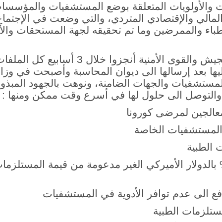
والأولويات المتعلقة بوضع المستشفيات والمؤسسات
لمالي والإقتصادي المتردي، والتي وضعت في الإجتماع 
اء والممرضين وما تم تحقيقه لجهة المستحقات والأد
الوزيرة عكرت كشفت أن الجيش والقوى الأمنية أنجزوا خلا
ها بعد إرسالها الى ديوان المحاسبة وأصبحت في وزارة
لمستشفيات والجهات الضامنة، ونوهت بالجهود المبذولة
والتوصل الى حلول لها في أسرع وقت ممكن ومنها :
معالجين لمرضى كورونا
المستشفيات الخاصة
 الطبية
ابعة كيفية تسديد الــ 15% بالدولار الأميركي الغير مدعومة من قيمة المستل
فع الى عدم توافر الأدوية في المستشفيات
ستلزمات الطبية