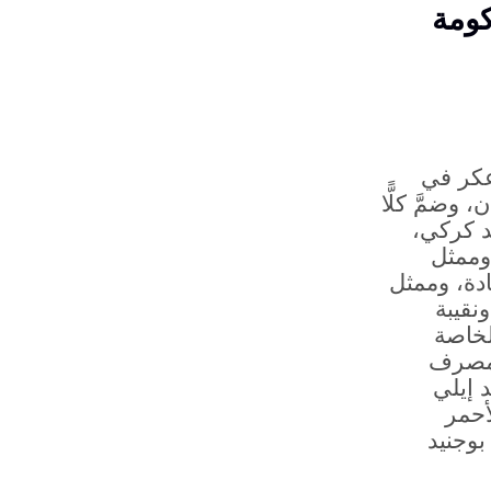
كومة
عكر في
وضمَّ كلًّا
د كركي،
 وممثل
ادة، وممثل
نقيبة
لخاصة
 مصرف
 إيلي
أحمر
بوجنيد