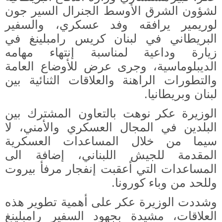
لشؤون الشرق الأوسط الجنرال السير جون
لوريمير يرافقه وفد عسكري، والسفير
البريطاني في لبنان كريس رامبلينغ في
زيارة وداعية لمناسبة إنتهاء مهامه
الديبلوماسية، وجرى عرض للأوضاع العامة
والتطورات الراهنة والعلاقات الثنائية بين
لبنان وبريطانيا.
الوزيرة عكر
نوهت بالتعاون المشترك بين
البلدين في المجال العسكري والأمني، لا
سيما من خلال المساعدات العسكرية
المقدمة للجيش اللبناني، إضافة الى
المساعدات التي أعقبت إنفجار مرفأ بيروت
وللحد من وباء كورونا.
وشددت الوزيرة عكر على أهمية تطوير هذه
العلاقات، مشيدة بجهود السفير رامبلينغ